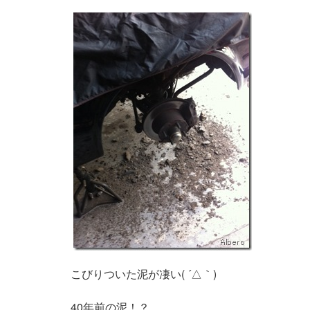
こびりついた泥が凄い( ´△｀)
40年前の泥！？