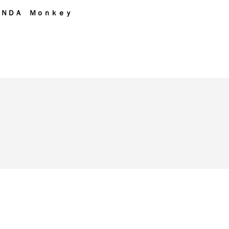
ＯＮＤＡ Ｍｏｎｋｅｙ