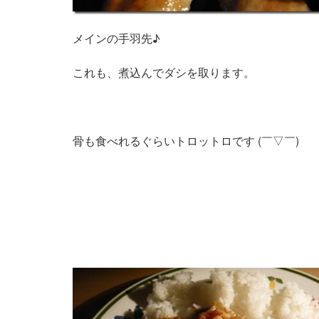
メインの手羽先♪
これも、煮込んでダシを取ります。
骨も食べれるぐらいトロットロです (￣▽￣)