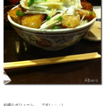
結構なボリューム。。です(・・；)